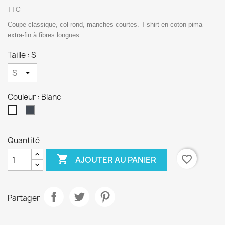
TTC
Coupe classique, col rond, manches courtes. T-shirt en coton pima
extra-fin à fibres longues.
Taille : S
Couleur : Blanc
Noir
Blanc
Quantité

favorite_border
AJOUTER AU PANIER
Partager