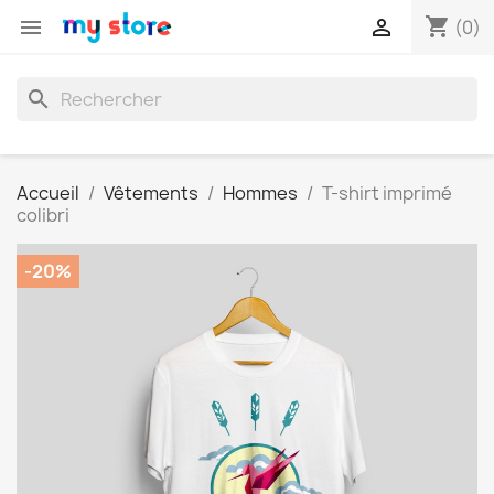
shopping_cart


(0)
search
Accueil
Vêtements
Hommes
T-shirt imprimé
colibri
-20%