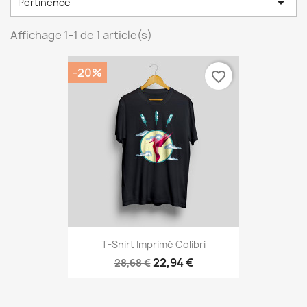

Pertinence
Affichage 1-1 de 1 article(s)
-20%
favorite_border
T-Shirt Imprimé Colibri
22,94 €
28,68 €