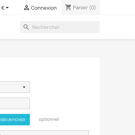
shopping_cart


Panier
(0)
 €
Connexion
search
optionnel
ISIR UN FICHIER